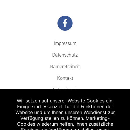
Impressum
Datenschutz
Barrierefreiheit
Kontakt
Bildnachweis
Wir setzen auf unserer Website Cookies ein.
Einige sind essenziell für die Funktionen der
Website und um Ihnen unseren Webdienst zur
Verfügung stellen zu können. Marketing-
Cookies wiederum helfen, Ihnen zusätzliche
Abgabe in haushaltsüblichen Mengen, solange der Vorrat reicht. Für Druck-
und Satzfehler keine Haftung.
Services zur Verfügung zu stellen, unser