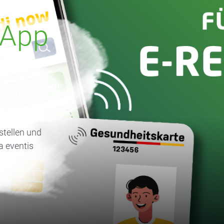
 App
tellen und
a eventis