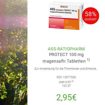
58%
58%
GESPART
GESPART
ASS-RATIOPHARM
PROTECT 100 mg
1)
magensaftr.Tabletten
Zur Anwendung für die Thrombose- und Embolieprophylaxe.
PZN 15577596
2)
statt 6,95
100 ST
2,95€