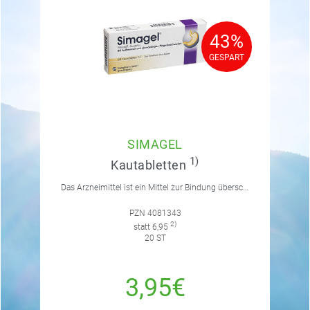
43%
43%
GESPART
GESPART
SIMAGEL
1)
Kautabletten
Das Arzneimittel ist ein Mittel zur Bindung überschüssiger Magensäure (Antazidum).
PZN 4081343
2)
statt 6,95
20 ST
3,95€