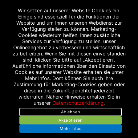
Wir setzen auf unserer Website Cookies ein.
Einige sind essenziell für die Funktionen der
Website und um Ihnen unseren Webdienst zur
Verfügung stellen zu können. Marketing-
Cookies wiederum helfen, Ihnen zusätzliche
Abgabe in haushaltsüblichen Mengen, solange der Vorrat reicht. Für Druck-
und Satzfehler keine Haftung.
Services zur Verfügung zu stellen, unser
1
Onlineangebot zu verbessern und wirtschaftlich
Zu Risiken und Nebenwirkungen lesen Sie die Packungsbeilage und fragen
Sie Ihren Arzt oder Apotheker.
zu betreiben. Wenn Sie mit diesen einverstanden
2
sind, klicken Sie bitte auf „Akzeptieren“.
Angabe nach der deutschen Arzneimitteltaxe Apothekenerstattungspreis
(AEP). Der AEP ist keine unverbindliche Preisempfehlung der Hersteller. Der
Ausführliche Informationen über den Einsatz von
AEP ist ein von den Apotheken in Ansatz gebrachter Preis für rezeptfreie
Cookies auf unserer Website erhalten sie unter
Arzneimittel. Er entspricht in der Höhe dem für Apotheken verbindlichen
Mehr Infos. Dort können Sie auch Ihre
Abgabepreis, zu dem eine Apotheke in bestimmten Fällen (z.B. bei Kindern
Zustimmung für Marketing-Cookies geben oder
unter 12 Jahren) das Produkt mit der gesetzlichen Krankenversicherung
abrechnet. Der AEP ist der allgemeine Erstattungspreis im Falle einer
diese in die Zukunft gerichtet jederzeit
Kostenübernahme durch die gesetzlichen Krankenkassen, vor Abzug eines
widerrufen. Nähere Hinweise erhalten Sie in
Zwangsrabattes (zur Zeit 5%) nach §130 Abs. 1 SGB V.
unserer
Datenschutzerklärung
.
3
Unverbindliche Preisempfehlung des Herstellers (UVP).
Ablehnen
powered by apovena.de
Akzeptieren
Mehr Infos