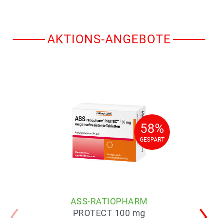
AKTIONS-ANGEBOTE
58%
58%
GESPART
GESPART
ASS-RATIOPHARM
PROTECT 100 mg