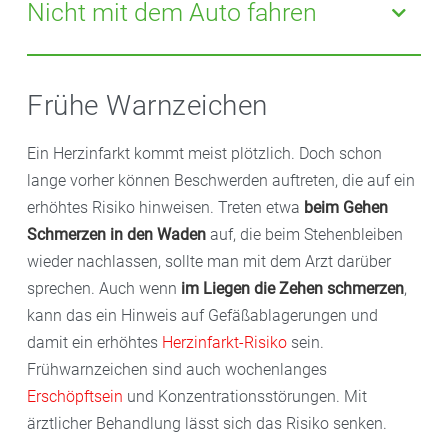
Leitung, bis die Leitstelle alle Fragen gestellt hat und
Nicht mit dem Auto fahren
sie für die Rettungsmaßnahmen vorbereitet sind.
Lassen Sie sich nicht von Angehörigen oder
Bekannten mit dem Auto in die Klinik fahren und
Frühe Warnzeichen
fahren Sie auf keinen Fall selbst, wenn Sie selbst
betroffen sind. Treten infolge des Herzinfarkts
Ein Herzinfarkt kommt meist plötzlich. Doch schon
lebensbedrohliche Herzrhythmusstörungen auf, muss
lange vorher können Beschwerden auftreten, die auf ein
mit einem Defibrillator behandelt werden. Ein
erhöhtes Risiko hinweisen. Treten etwa
beim Gehen
Rettungswagen ist damit ausgestattet.
Schmerzen in den Waden
auf, die beim Stehenbleiben
wieder nachlassen, sollte man mit dem Arzt darüber
sprechen. Auch wenn
im Liegen die Zehen schmerzen
,
kann das ein Hinweis auf Gefäßablagerungen und
damit ein erhöhtes
Herzinfarkt-Risiko
sein.
Frühwarnzeichen sind auch wochenlanges
Erschöpftsein
und Konzentrationsstörungen. Mit
ärztlicher Behandlung lässt sich das Risiko senken.