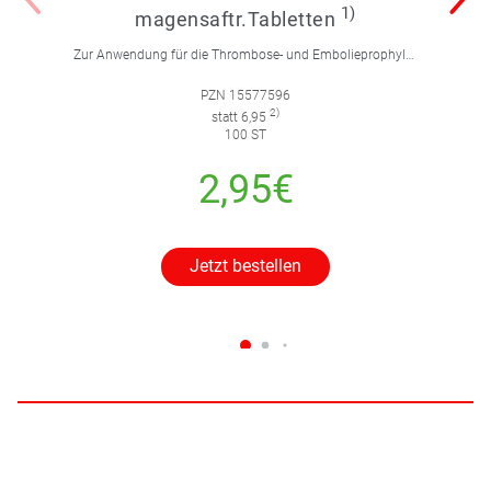
1)
magensaftr.Tabletten
Zur Anwendung für die Thrombose- und Embolieprophylaxe.
PZN 15577596
2)
statt 6,95
100 ST
2,95€
Jetzt bestellen