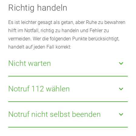
Richtig handeln
Es ist leichter gesagt als getan, aber Ruhe zu bewahren
hilft im Notfall, richtig zu handeln und Fehler zu
vermeiden. Wer die folgenden Punkte berücksichtigt,
handelt auf jeden Fall korrekt:
Nicht warten
Zögern Sie bei Verdacht auf Herzinfarkt nicht, den
Notarzt zu rufen, auch nicht in der Nacht, am
Notruf 112 wählen
Wochenende oder an Feiertagen.
Rufen Sie sofort den Notarzt, nicht erst Verwandte
oder Bekannte, und äußern Sie Ihren Verdacht auf
Notruf nicht selbst beenden
Herzinfarkt.
Nennen Sie die genaue Adresse und bleiben Sie in der