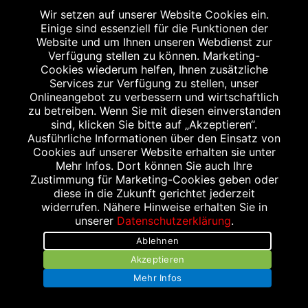
Wir setzen auf unserer Website Cookies ein.
IHR EXKLUSIVER RABATT
Einige sind essenziell für die Funktionen der
Website und um Ihnen unseren Webdienst zur
Verfügung stellen zu können. Marketing-
Einfach diese Abbildung auf Ihrem
Cookies wiederum helfen, Ihnen zusätzliche
Smartphone vorzeigen und 10 % Rabatt auf
Services zur Verfügung zu stellen, unser
Onlineangebot zu verbessern und wirtschaftlich
einen Einkauf ab 10,- € oder 15 % Rabatt auf
zu betreiben. Wenn Sie mit diesen einverstanden
einen Einkauf ab 20,- € bekommen. Gilt nicht
sind, klicken Sie bitte auf „Akzeptieren“.
für das verschreibungspflichtige Sortiment.
Ausführliche Informationen über den Einsatz von
Cookies auf unserer Website erhalten sie unter
Aktionsartikel, Doppelrabattierungen und
Mehr Infos. Dort können Sie auch Ihre
Rezeptzuzahlungen sind leider
Zustimmung für Marketing-Cookies geben oder
ausgenommen.
diese in die Zukunft gerichtet jederzeit
widerrufen. Nähere Hinweise erhalten Sie in
unserer
Datenschutzerklärung
.
Ablehnen
Akzeptieren
WEITERER STANDORT
Mehr Infos