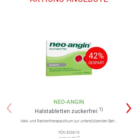
42%
42%
GESPART
GESPART
NEO-ANGIN
1)
Halstabletten zuckerfrei
Hals- und Rachentherapeutikum zur unterstützenden Behandlung bei Entzündungen der Rachenschleimhaut.
PZN 826616
2)