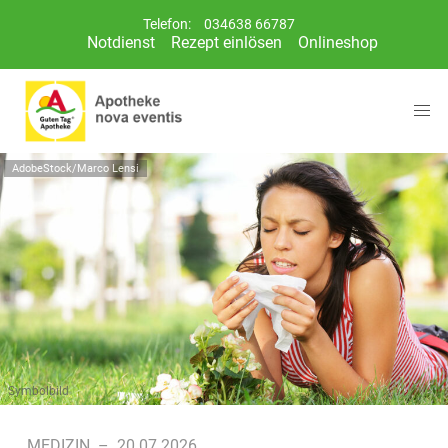
Telefon:
034638 66787
Notdienst
Rezept einlösen
Onlineshop
AdobeStock/Marco Lensi
Symbolbild
MEDIZIN
–
20.07.2026