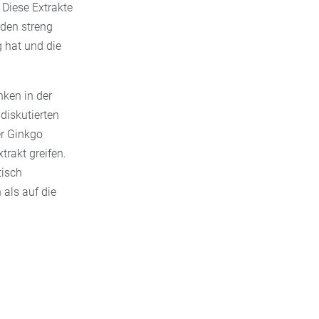
 Diese Extrakte
rden streng
 hat und die
nken in der
diskutierten
er Ginkgo
trakt greifen.
tisch
als auf die