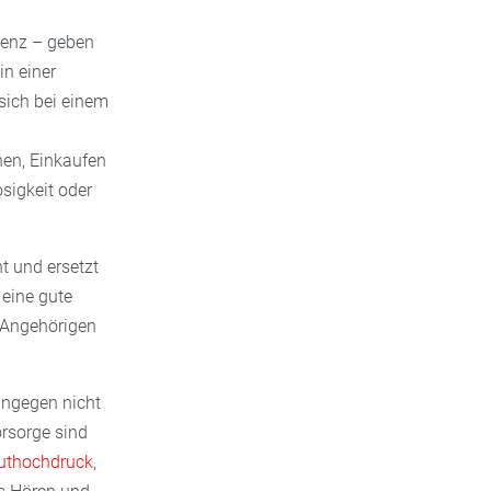
menz – geben
in einer
sich bei einem
hen, Einkaufen
sigkeit oder
t und ersetzt
 eine gute
e Angehörigen
ingegen nicht
rsorge sind
uthochdruck
,