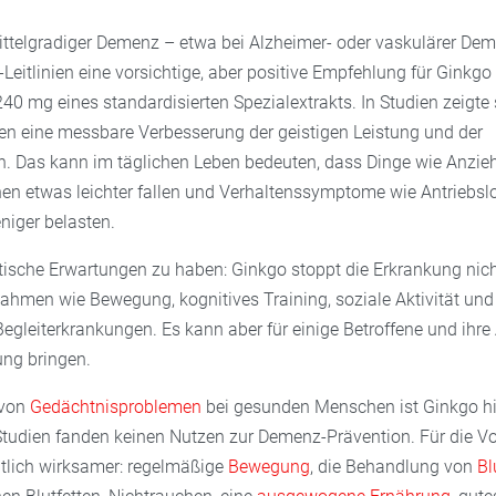
 mittelgradiger Demenz – etwa bei Alzheimer- oder vaskulärer De
Leitlinien eine vorsichtige, aber positive Empfehlung für Ginkgo 
0 mg eines standardisierten Spezialextrakts. In Studien zeigte 
enen eine messbare Verbesserung der geistigen Leistung und der
en. Das kann im täglichen Leben bedeuten, dass Dinge wie Anzie
en etwas leichter fallen und Verhaltenssymptome wie Antriebslo
niger belasten.
istische Erwartungen zu haben: Ginkgo stoppt die Erkrankung nich
hmen wie Bewegung, kognitives Training, soziale Aktivität und
egleiterkrankungen. Es kann aber für einige Betroffene und ihr
ung bringen.
 von
Gedächtnisproblemen
bei gesunden Menschen ist Ginkgo h
Studien fanden keinen Nutzen zur Demenz-Prävention. Für die Vo
tlich wirksamer: regelmäßige
Bewegung
, die Behandlung von
Bl