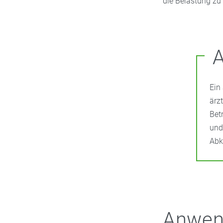
die Belastung zu
A
Ein
ärz
Bet
und
Abk
Anwend