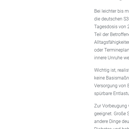
Bei leichter bis
die deutschen S3-
Tagesdosis von 24
Teil der Betroff
Alltagsfähigkeit
oder Termineplan
innere Unruhe we
Wichtig ist, real
keine Basismaßna
Versorgung von B
spürbare Entlast
Zur Vorbeugung
geeignet. Große 
andere Dinge deu