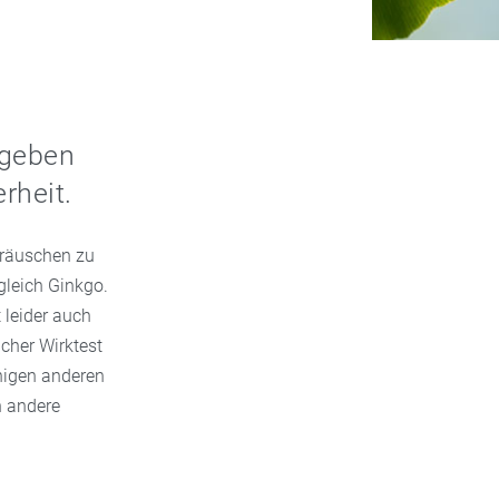
 geben
rheit.
eräuschen zu
gleich Ginkgo.
 leider auch
icher Wirktest
nigen anderen
n andere