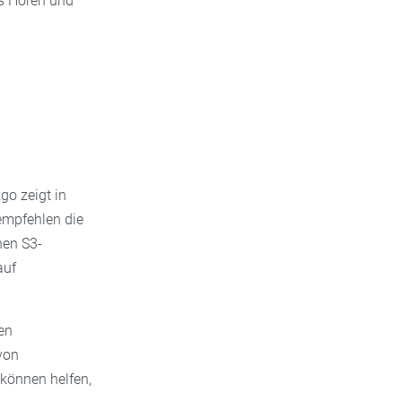
es Hören und
kgo zeigt in
empfehlen die
hen S3-
auf
en
von
 können helfen,