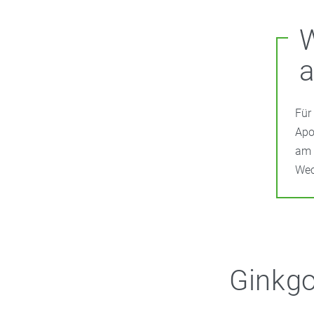
a
Für
Apo
am 
Wec
Ginkgo