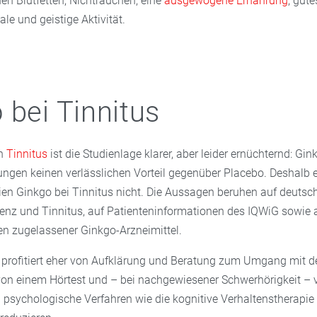
en Blutfetten, Nichtrauchen, eine
ausgewogene Ernährung
, gut
le und geistige Aktivität.
 bei Tinnitus
en
Tinnitus
ist die Studienlage klarer, aber leider ernüchternd: Gin
ngen keinen verlässlichen Vorteil gegenüber Placebo. Deshalb 
nien Ginkgo bei Tinnitus nicht. Die Aussagen beruhen auf deutsc
menz und Tinnitus, auf Patienteninformationen des IQWiG sowie 
n zugelassener Ginkgo-Arzneimittel.
, profitiert eher von Aufklärung und Beratung zum Umgang mit d
on einem Hörtest und – bei nachgewiesener Schwerhörigkeit – 
 psychologische Verfahren wie die kognitive Verhaltenstherapie