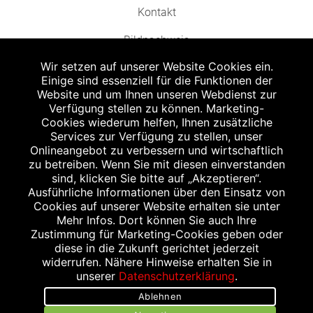
Kontakt
Bildnachweis
Wir setzen auf unserer Website Cookies ein.
Einige sind essenziell für die Funktionen der
Website und um Ihnen unseren Webdienst zur
Verfügung stellen zu können. Marketing-
Cookies wiederum helfen, Ihnen zusätzliche
Abgabe in haushaltsüblichen Mengen, solange der Vorrat reicht. Für Druck-
und Satzfehler keine Haftung.
Services zur Verfügung zu stellen, unser
1
Onlineangebot zu verbessern und wirtschaftlich
Zu Risiken und Nebenwirkungen lesen Sie die Packungsbeilage und fragen
Sie Ihren Arzt oder Apotheker.
zu betreiben. Wenn Sie mit diesen einverstanden
2
sind, klicken Sie bitte auf „Akzeptieren“.
Angabe nach der deutschen Arzneimitteltaxe Apothekenerstattungspreis
(AEP). Der AEP ist keine unverbindliche Preisempfehlung der Hersteller. Der
Ausführliche Informationen über den Einsatz von
AEP ist ein von den Apotheken in Ansatz gebrachter Preis für rezeptfreie
Cookies auf unserer Website erhalten sie unter
Arzneimittel. Er entspricht in der Höhe dem für Apotheken verbindlichen
Mehr Infos. Dort können Sie auch Ihre
Abgabepreis, zu dem eine Apotheke in bestimmten Fällen (z.B. bei Kindern
Zustimmung für Marketing-Cookies geben oder
unter 12 Jahren) das Produkt mit der gesetzlichen Krankenversicherung
abrechnet. Der AEP ist der allgemeine Erstattungspreis im Falle einer
diese in die Zukunft gerichtet jederzeit
Kostenübernahme durch die gesetzlichen Krankenkassen, vor Abzug eines
widerrufen. Nähere Hinweise erhalten Sie in
Zwangsrabattes (zur Zeit 5%) nach §130 Abs. 1 SGB V.
unserer
Datenschutzerklärung
.
3
Unverbindliche Preisempfehlung des Herstellers (UVP).
Ablehnen
powered by apovena.de