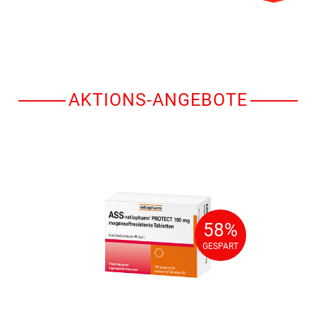
AKTIONS-ANGEBOTE
58%
58%
GESPART
GESPART