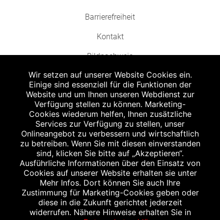
Barrierefreiheit
Kontakt
Bildnachweis
Wir setzen auf unserer Website Cookies ein.
Einige sind essenziell für die Funktionen der
Website und um Ihnen unseren Webdienst zur
Verfügung stellen zu können. Marketing-
Cookies wiederum helfen, Ihnen zusätzliche
Abgabe in haushaltsüblichen Mengen, solange der Vorrat reicht. Für Druck-
und Satzfehler keine Haftung.
Services zur Verfügung zu stellen, unser
1
Onlineangebot zu verbessern und wirtschaftlich
Zu Risiken und Nebenwirkungen lesen Sie die Packungsbeilage und fragen
Sie Ihren Arzt oder Apotheker.
zu betreiben. Wenn Sie mit diesen einverstanden
2
sind, klicken Sie bitte auf „Akzeptieren“.
Angabe nach der deutschen Arzneimitteltaxe Apothekenerstattungspreis
(AEP). Der AEP ist keine unverbindliche Preisempfehlung der Hersteller. Der
Ausführliche Informationen über den Einsatz von
AEP ist ein von den Apotheken in Ansatz gebrachter Preis für rezeptfreie
Cookies auf unserer Website erhalten sie unter
Arzneimittel. Er entspricht in der Höhe dem für Apotheken verbindlichen
Mehr Infos. Dort können Sie auch Ihre
Abgabepreis, zu dem eine Apotheke in bestimmten Fällen (z.B. bei Kindern
Zustimmung für Marketing-Cookies geben oder
unter 12 Jahren) das Produkt mit der gesetzlichen Krankenversicherung
abrechnet. Der AEP ist der allgemeine Erstattungspreis im Falle einer
diese in die Zukunft gerichtet jederzeit
Kostenübernahme durch die gesetzlichen Krankenkassen, vor Abzug eines
widerrufen. Nähere Hinweise erhalten Sie in
Zwangsrabattes (zur Zeit 5%) nach §130 Abs. 1 SGB V.