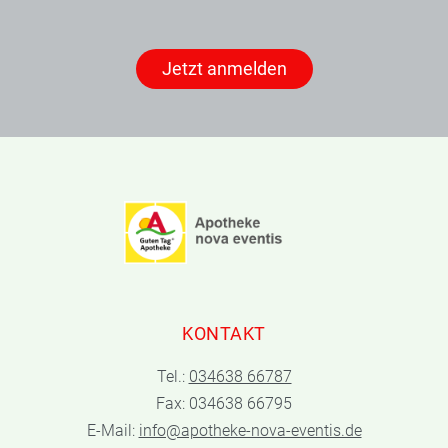
Jetzt anmelden
KONTAKT
Tel.:
034638 66787
Fax: 034638 66795
E-Mail:
info@apotheke-nova-eventis.de