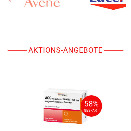
AKTIONS-ANGEBOTE
58%
58%
GESPART
GESPART