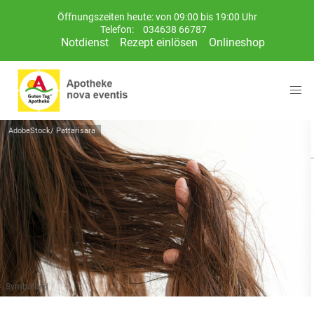
Öffnungszeiten heute: von 09:00 bis 19:00 Uhr
Telefon:
034638 66787
Notdienst
Rezept einlösen
Onlineshop
AdobeStock/ Pattarisara
Symbolbild