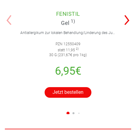
FENISTIL
1)
Gel
Antiallergikum zur lokalen Behandlung/Linderung des Juckreizes bei Hauterkrankungen, von Insektenstichen, leichten Verbrennungen und Sonnenbrand.
PZN 12550409
2)
statt 11,95
30 G (231,67€ pro 1kg)
6,95€
Jetzt bestellen