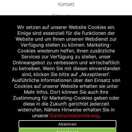
Kontakt
Bildnachweis
Wir setzen auf unserer Website Cookies ein.
Einige sind essenziell für die Funktionen der
Website und um Ihnen unseren Webdienst zur
Verfügung stellen zu können. Marketing-
Cookies wiederum helfen, Ihnen zusätzliche
Abgabe in haushaltsüblichen Mengen, solange der Vorrat reicht. Für Druck-
und Satzfehler keine Haftung.
Services zur Verfügung zu stellen, unser
1
Onlineangebot zu verbessern und wirtschaftlich
Zu Risiken und Nebenwirkungen lesen Sie die Packungsbeilage und fragen
Sie Ihren Arzt oder Apotheker.
zu betreiben. Wenn Sie mit diesen einverstanden
2
sind, klicken Sie bitte auf „Akzeptieren“.
Angabe nach der deutschen Arzneimitteltaxe Apothekenerstattungspreis
(AEP). Der AEP ist keine unverbindliche Preisempfehlung der Hersteller. Der
Ausführliche Informationen über den Einsatz von
AEP ist ein von den Apotheken in Ansatz gebrachter Preis für rezeptfreie
Cookies auf unserer Website erhalten sie unter
Arzneimittel. Er entspricht in der Höhe dem für Apotheken verbindlichen
Mehr Infos. Dort können Sie auch Ihre
Abgabepreis, zu dem eine Apotheke in bestimmten Fällen (z.B. bei Kindern
Zustimmung für Marketing-Cookies geben oder
unter 12 Jahren) das Produkt mit der gesetzlichen Krankenversicherung
abrechnet. Der AEP ist der allgemeine Erstattungspreis im Falle einer
diese in die Zukunft gerichtet jederzeit
Kostenübernahme durch die gesetzlichen Krankenkassen, vor Abzug eines
widerrufen. Nähere Hinweise erhalten Sie in
Zwangsrabattes (zur Zeit 5%) nach §130 Abs. 1 SGB V.
unserer
Datenschutzerklärung
.
3
Unverbindliche Preisempfehlung des Herstellers (UVP).
Ablehnen
powered by apovena.de