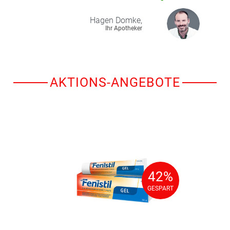
Hagen
Domke,
Ihr Apotheker
AKTIONS-ANGEBOTE
42%
42%
GESPART
GESPART