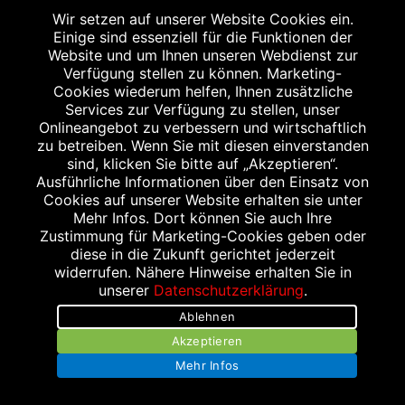
Smartphone vorzeigen und 10 % Rabatt auf
Wir setzen auf unserer Website Cookies ein.
einen Einkauf ab 10,- € oder 15 % Rabatt auf
Einige sind essenziell für die Funktionen der
Website und um Ihnen unseren Webdienst zur
einen Einkauf ab 20,- € bekommen. Gilt nicht
Verfügung stellen zu können. Marketing-
für das verschreibungspflichtige Sortiment.
Cookies wiederum helfen, Ihnen zusätzliche
Aktionsartikel, Doppelrabattierungen und
Services zur Verfügung zu stellen, unser
Onlineangebot zu verbessern und wirtschaftlich
Rezeptzuzahlungen sind leider
zu betreiben. Wenn Sie mit diesen einverstanden
ausgenommen.
sind, klicken Sie bitte auf „Akzeptieren“.
Ausführliche Informationen über den Einsatz von
Cookies auf unserer Website erhalten sie unter
Mehr Infos. Dort können Sie auch Ihre
Zustimmung für Marketing-Cookies geben oder
WEITERER STANDORT
diese in die Zukunft gerichtet jederzeit
widerrufen. Nähere Hinweise erhalten Sie in
unserer
Datenschutzerklärung
.
Ablehnen
Akzeptieren
Mehr Infos