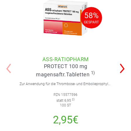
58%
58%
GESPART
GESPART
ASS-RATIOPHARM
PROTECT 100 mg
1)
magensaftr.Tabletten
Zur Anwendung für die Thrombose- und Embolieprophylaxe.
PZN 15577596
2)
statt 6,95
100 ST
2,95€