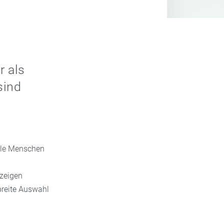
r als
sind
ele Menschen
zeigen
breite Auswahl