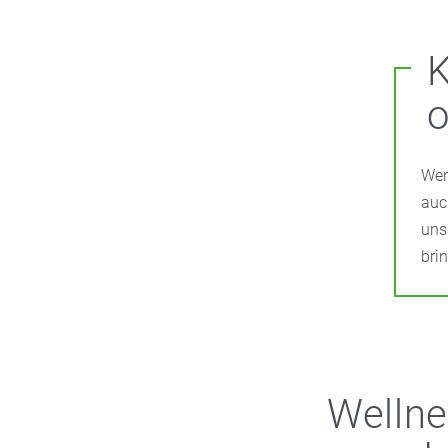
K
o
Wen
auc
uns
bri
Wellne