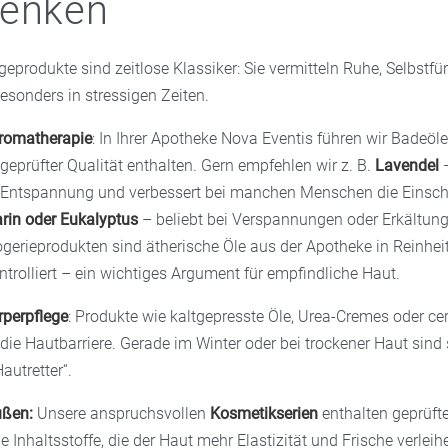
henken
eprodukte sind zeitlose Klassiker: Sie vermitteln Ruhe, Selbstfü
sonders in stressigen Zeiten.
romatherapie
: In Ihrer Apotheke Nova Eventis führen wir Badeöle
 geprüfter Qualität enthalten. Gern empfehlen wir z. B.
Lavendel
–
 Entspannung und verbessert bei manchen Menschen die Einschl
in oder Eukalyptus
– beliebt bei Verspannungen oder Erkältung
gerieprodukten sind ätherische Öle aus der Apotheke in Reinhei
trolliert – ein wichtiges Argument für empfindliche Haut.
rperpflege
: Produkte wie kaltgepresste Öle, Urea-Cremes oder ce
die Hautbarriere. Gerade im Winter oder bei trockener Haut sind
autretter“.
ußen:
Unsere anspruchsvollen
Kosmetikserien
enthalten geprüft
 Inhaltsstoffe, die der Haut mehr Elastizität und Frische verlei