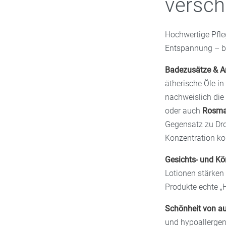
versc
Hochwertige Pfleg
Entspannung – be
Badezusätze & A
ätherische Öle in
nachweislich die
oder auch
Rosmar
Gegensatz zu Dro
Konzentration kon
Gesichts- und Kö
Lotionen stärken 
Produkte echte „H
Schönheit von a
und hypoallergene