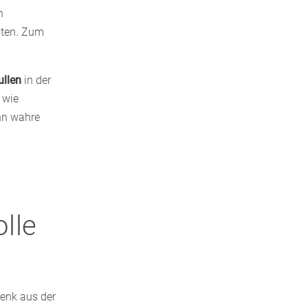
n
lten. Zum
ullen
in der
 wie
nn wahre
lle
henk aus der