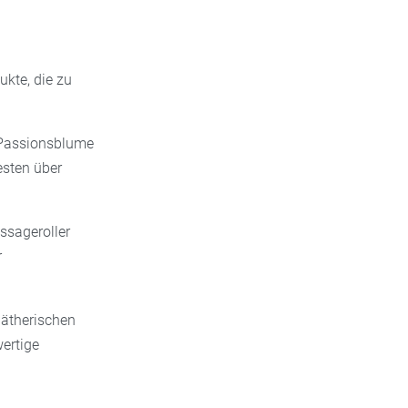
ukte, die zu
r Passionsblume
esten über
ssageroller
r
 ätherischen
wertige