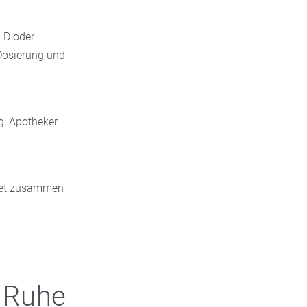
 D oder
Dosierung und
g: Apotheker
nkset zusammen
 Ruhe