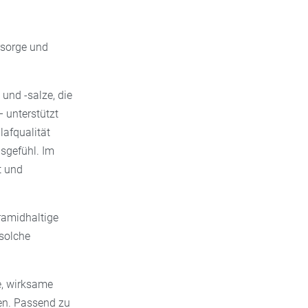
rsorge und
 und -salze, die
 unterstützt
afqualität
sgefühl. Im
t und
ramidhaltige
 solche
e, wirksame
hen. Passend zu