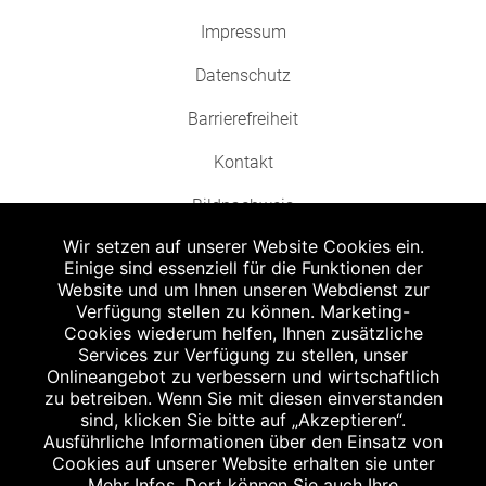
Impressum
Datenschutz
Barrierefreiheit
Kontakt
Bildnachweis
Wir setzen auf unserer Website Cookies ein.
Einige sind essenziell für die Funktionen der
Website und um Ihnen unseren Webdienst zur
Verfügung stellen zu können. Marketing-
Cookies wiederum helfen, Ihnen zusätzliche
Abgabe in haushaltsüblichen Mengen, solange der Vorrat reicht. Für Druck-
und Satzfehler keine Haftung.
Services zur Verfügung zu stellen, unser
1
Onlineangebot zu verbessern und wirtschaftlich
Zu Risiken und Nebenwirkungen lesen Sie die Packungsbeilage und fragen
Sie Ihren Arzt oder Apotheker.
zu betreiben. Wenn Sie mit diesen einverstanden
2
sind, klicken Sie bitte auf „Akzeptieren“.
Angabe nach der deutschen Arzneimitteltaxe Apothekenerstattungspreis
(AEP). Der AEP ist keine unverbindliche Preisempfehlung der Hersteller. Der
Ausführliche Informationen über den Einsatz von
AEP ist ein von den Apotheken in Ansatz gebrachter Preis für rezeptfreie
Cookies auf unserer Website erhalten sie unter
Arzneimittel. Er entspricht in der Höhe dem für Apotheken verbindlichen
Mehr Infos. Dort können Sie auch Ihre